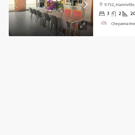
9752, Hamivill
3
2
2
Cheyanna Im