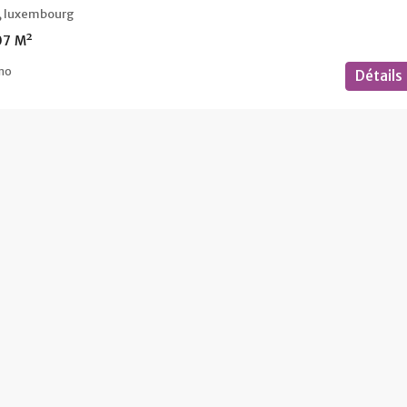
e, luxembourg
07
M²
mo
Détails