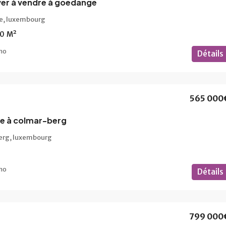
ver à vendre à goedange
e, luxembourg
60
M²
mo
Détails
565 000
re à colmar-berg
erg, luxembourg
mo
Détails
799 000