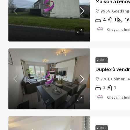
Maison a reno
9954, Goedang
4
1
1
Cheyanna Im
VENTE
Duplex à vend
7701, Colmar-B
2
1
Cheyanna Im
VENTE