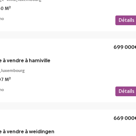
60
M²
mo
Détails
699 000
 à vendre à hamiville
e, luxembourg
07
M²
mo
Détails
669 000
e à vendre à weidingen