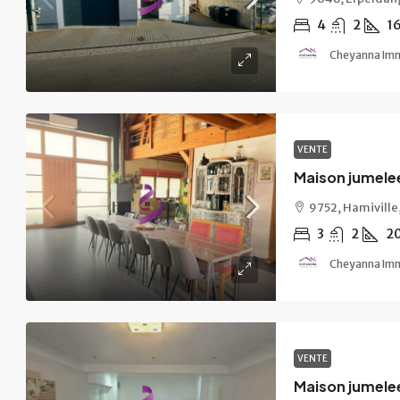
4
2
1
Cheyanna Im
VENTE
Maison jumelee
9752, Hamivill
3
2
2
Cheyanna Im
VENTE
Maison jumele