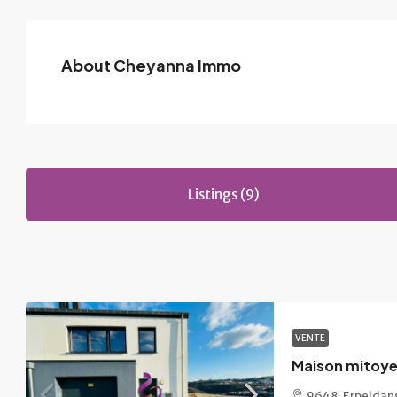
About Cheyanna Immo
Listings (9)
VENTE
9648, Erpeldan