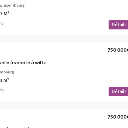
n, luxembourg
37
M²
mo
Détails
750 000
elle à vendre à wiltz
xembourg
83
M²
mo
Détails
750 000