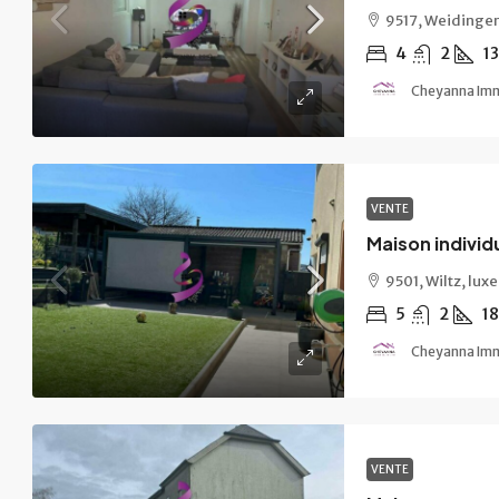
9517, Weidinge
4
2
1
Cheyanna Im
VENTE
Maison individu
9501, Wiltz, lu
5
2
1
Cheyanna Im
VENTE