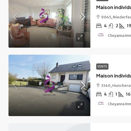
Maison individ
9045, Niederfe
4
2
1
Cheyanna Im
VENTE
Maison individ
3340, Hunchera
4
1
16
Cheyanna Im