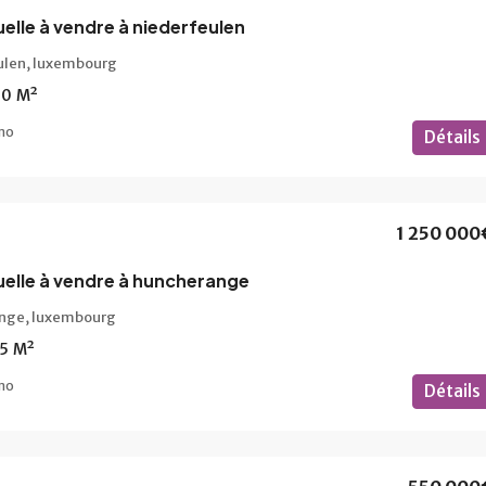
uelle à vendre à niederfeulen
ulen, luxembourg
90
M²
mo
Détails
1 250 000
uelle à vendre à huncherange
nge, luxembourg
5
M²
mo
Détails