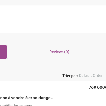
Reviews (0)
Default Order
Trier par:
769 000
Maison mitoyenne à vendre à erpeldange-wiltz
ge-Wiltz, luxembourg