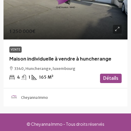
1 250 000€
VENTE
Maison individuelle à vendre à huncherange
3340, Huncherange, luxembourg
4
1
165
M²
Détails
Cheyanna Immo
© Cheyanna Immo - Tous droits réservés