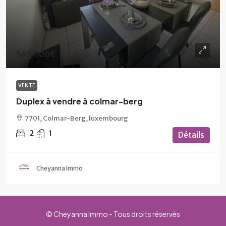
565 000€
VENTE
Duplex à vendre à colmar-berg
7701, Colmar-Berg, luxembourg
2
1
Détails
Cheyanna Immo
© Cheyanna Immo - Tous droits réservés