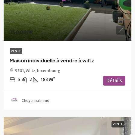
750 000€
VENTE
Maison individuelle à vendre à wiltz
9501, Wiltz, luxembourg
5
2
183
M²
Détails
Cheyanna Immo
VENTE