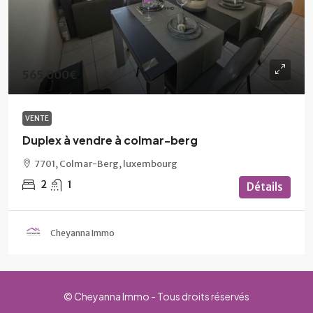
565 000€
VENTE
Duplex à vendre à colmar-berg
7701, Colmar-Berg, luxembourg
2
1
Détails
Cheyanna Immo
© Cheyanna Immo - Tous droits réservés