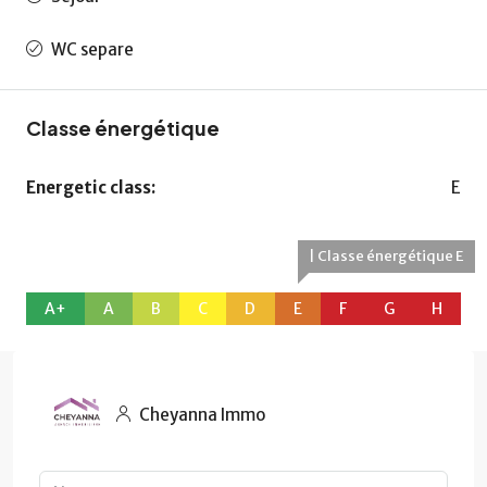
WC separe
Classe énergétique
Energetic class:
E
| Classe énergétique E
A+
A
B
C
D
E
F
G
H
Cheyanna Immo