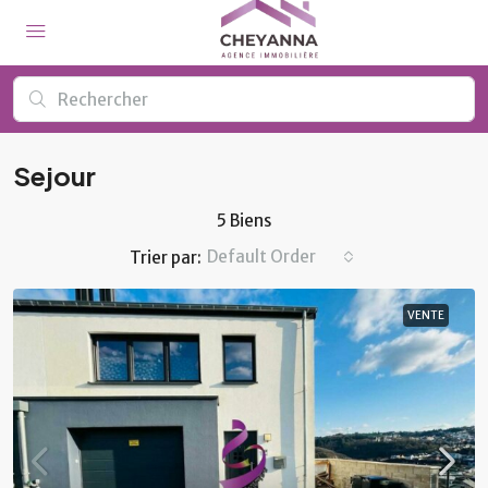
Sejour
5 Biens
Default Order
Trier par:
VENTE