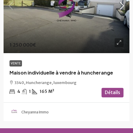
1 250 000€
VENTE
Maison individuelle à vendre à huncherange
3340, Huncherange, luxembourg
4
1
165
M²
Détails
Cheyanna Immo