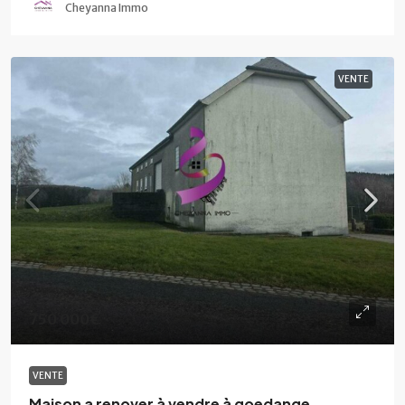
Cheyanna Immo
VENTE
750 000€
VENTE
Maison a renover à vendre à goedange