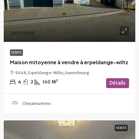
769 000€
VENTE
Maison mitoyenne à vendre à erpeldange-wiltz
9648, Erpeldange-Wiltz, luxembourg
4
2
160
M²
Détails
Cheyanna Immo
VENTE