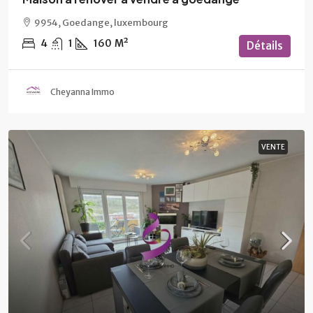
9954, Goedange, luxembourg
4
1
160
M²
Détails
Cheyanna Immo
VENTE