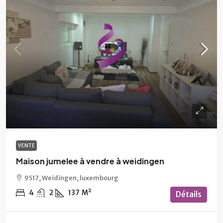
669 000€
VENTE
Maison jumelee à vendre à weidingen
9517, Weidingen, luxembourg
4
2
137
M²
Détails