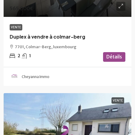
565 000€
VENTE
Duplex à vendre à colmar-berg
7701, Colmar-Berg, luxembourg
2
1
Détails
Cheyanna Immo
VENTE