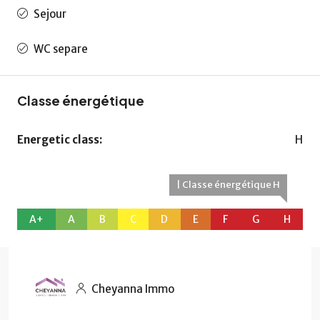
Sejour
WC separe
Classe énergétique
Energetic class:
H
| Classe énergétique H
A+
A
B
C
D
E
F
G
H
Cheyanna Immo