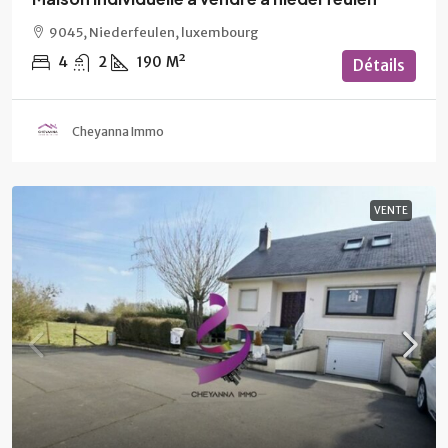
9045, Niederfeulen, luxembourg
4
2
190
M²
Détails
Cheyanna Immo
VENTE