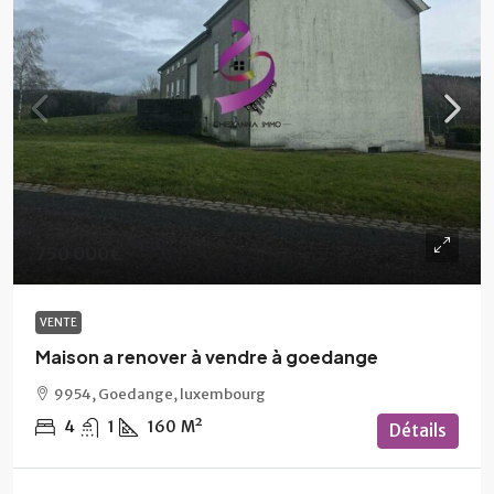
750 000€
VENTE
Maison a renover à vendre à goedange
9954, Goedange, luxembourg
4
1
160
M²
Détails