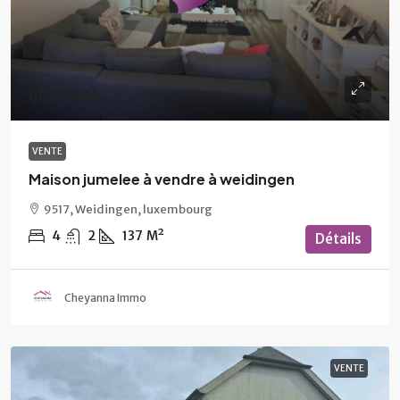
669 000€
VENTE
Maison jumelee à vendre à weidingen
9517, Weidingen, luxembourg
4
2
137
M²
Détails
Cheyanna Immo
VENTE