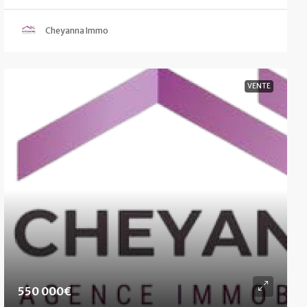
Cheyanna Immo
VENTE
550 000€