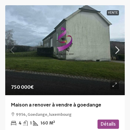
VENTE
750 000€
Maison a renover à vendre à goedange
9954, Goedange, luxembourg
4
1
160
M²
Détails