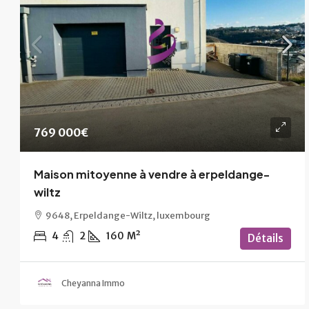
769 000€
Maison mitoyenne à vendre à erpeldange-
wiltz
9648, Erpeldange-Wiltz, luxembourg
4
2
160
M²
Détails
Cheyanna Immo