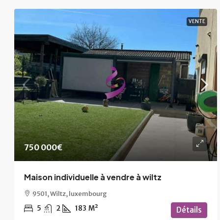
VENTE
750 000€
Maison individuelle à vendre à wiltz
9501, Wiltz, luxembourg
5
2
183
M²
Détails