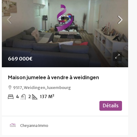
669 000€
Maison jumelee à vendre à weidingen
9517, Weidingen, luxembourg
4
2
137
M²
Détails
Cheyanna Immo