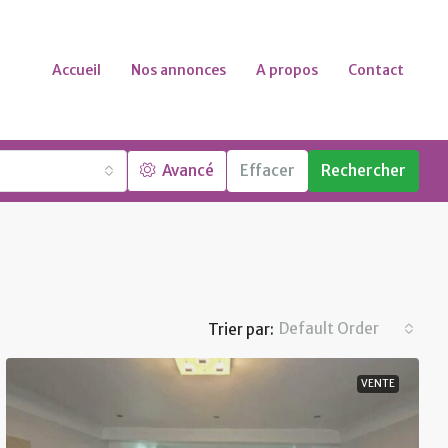
Accueil
Nos annonces
A propos
Contact
Avancé
Effacer
Rechercher
Default Order
Trier par:
VENTE